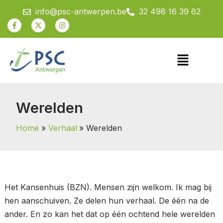
Spring
info@psc-antwerpen.be
32 498 16 39 62
naar
Facebook-
X-
Instagram
f
twitter
de
inhoud
Menu
Werelden
Home
Verhaal
Werelden
Het Kansenhuis (BZN). Mensen zijn welkom. Ik mag bij
hen aanschuiven. Ze delen hun verhaal. De één na de
ander. En zo kan het dat op één ochtend hele werelden