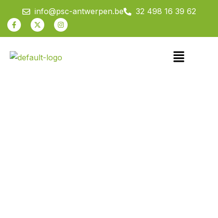
Spring
info@psc-antwerpen.be
32 498 16 39 62
naar
Facebook-
X-
Instagram
f
twitter
de
inhoud
Menu
De Plataan