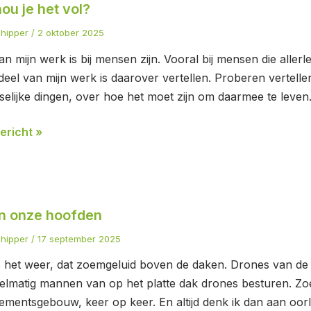
ou je het vol?
chipper
/
2 oktober 2025
an mijn werk is bij mensen zijn. Vooral bij mensen die alle
deel van mijn werk is daarover vertellen. Proberen vertell
eselijke dingen, over hoe het moet zijn om daarmee te lev
ericht »
n onze hoofden
en
chipper
/
17 september 2025
s het weer, dat zoemgeluid boven de daken. Drones van de po
gelmatig mannen van op het platte dak drones besturen. Z
ementsgebouw, keer op keer. En altijd denk ik dan aan o