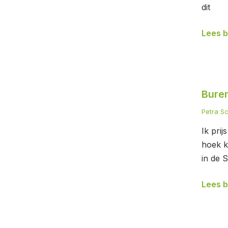
dit
Lees b
Buren
Bure
Petra S
Ik pri
hoek k
in de 
Lees b