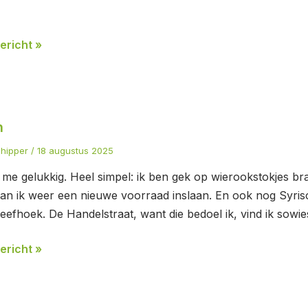
ericht »
n
chipper
/
18 augustus 2025
js me gelukkig. Heel simpel: ik ben gek op wierookstokjes 
an ik weer een nieuwe voorraad inslaan. En ook nog Syrisch
Seefhoek. De Handelstraat, want die bedoel ik, vind ik sowi
ericht »