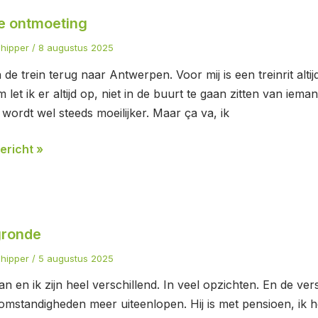
e ontmoeting
eting
chipper
/
8 augustus 2025
in de trein terug naar Antwerpen. Voor mij is een treinrit alt
let ik er altijd op, niet in de buurt te gaan zitten van ieman
 wordt wel steeds moeilijker. Maar ça va, ik
ericht »
gronde
e
chipper
/
5 augustus 2025
an en ik zijn heel verschillend. In veel opzichten. En de v
omstandigheden meer uiteenlopen. Hij is met pensioen, ik he