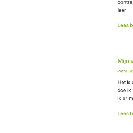
contra
leer
Lees b
Mijn
Mijn 
aanda
Petra S
Het is
doe ik
ik er 
Lees b