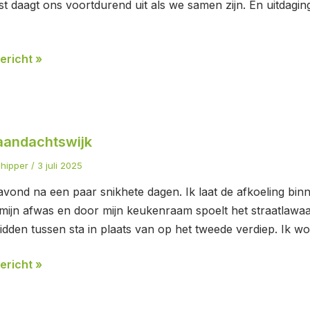
st daagt ons voortdurend uit als we samen zijn. En uitdagi
ericht »
aandachtswijk
chtswijk
chipper
/
3 juli 2025
 avond na een paar snikhete dagen. Ik laat de afkoeling b
 mijn afwas en door mijn keukenraam spoelt het straatlawaai
midden tussen sta in plaats van op het tweede verdiep. Ik w
ericht »