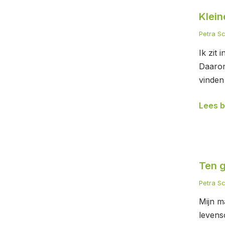
Kleine
Klein
ontmo
Petra S
Ik zit 
Daarom 
vinden
Lees b
Ten
Ten 
grond
Petra S
Mijn m
levens