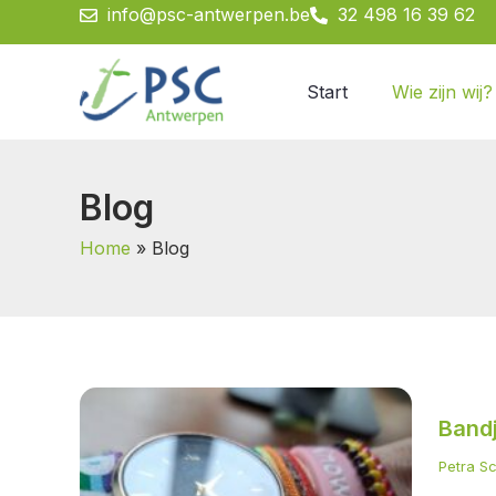
Spring
info@psc-antwerpen.be
32 498 16 39 62
naar
de
Start
Wie zijn wij?
inhoud
Blog
Home
Blog
Bandj
Band
Petra S