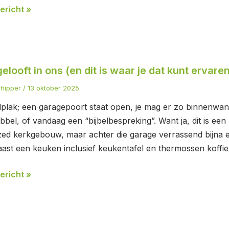
ericht »
elooft in ons (en dit is waar je dat kunt ervaren
t
chipper
/
13 oktober 2025
plak; een garagepoort staat open, je mag er zo binnenwan
bbel, of vandaag een “bijbelbespreking”. Want ja, dit is ee
zed kerkgebouw, maar achter die garage verrassend bijna ee
ast een keuken inclusief keukentafel en thermossen koffie
ericht »
n)