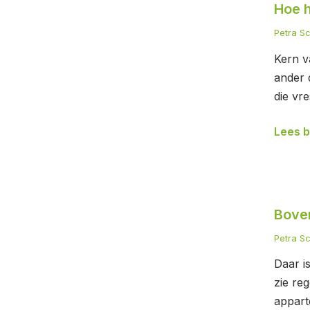
Hoe h
hou
je
Petra S
het
Kern v
vol?
ander 
die vr
Lees b
Boven
Bove
onze
hoofd
Petra S
Daar i
zie re
appart