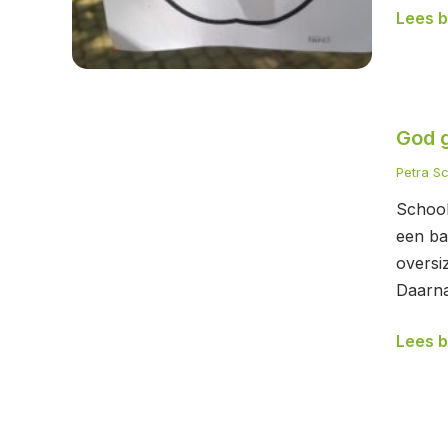
Lees b
God
God g
geloof
in
Petra S
ons
School
(en
een ba
dit
oversi
is
Daarna
waar
je
Lees b
dat
kunt
ervare
Hoe