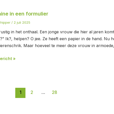
ne
ine in een formulier
chipper
/
2 juli 2025
ier
 rustig in het onthaal. Een jonge vrouw die hier al jaren ko
?” Ik?, helpen? O jee. Ze heeft een papier in de hand. Nu h
ierenschrik. Maar hoeveel te meer deze vrouw in armoede,
ericht »
1
2
…
28