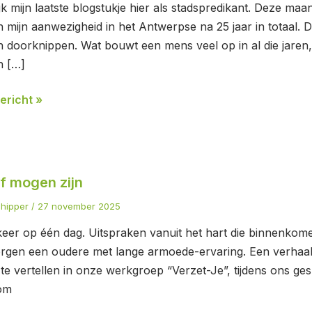
jk mijn laatste blogstukje hier als stadspredikant. Deze maa
 mijn aanwezigheid in het Antwerpse na 25 jaar in totaal. D
 doorknippen. Wat bouwt een mens veel op in al die jaren
n […]
ericht »
f mogen zijn
n
chipper
/
27 november 2025
eer op één dag. Uitspraken vanuit het hart die binnenkomen.
gen een oudere met lange armoede-ervaring. Een verhaal
te vertellen in onze werkgroep “Verzet-Je”, tijdens ons ge
 om