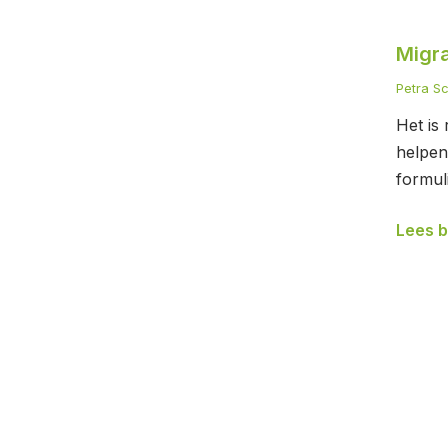
Migrai
Migra
in
een
Petra S
formul
Het is
helpen
formul
Lees b