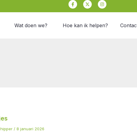
Facebook-
X-
Instagram
f
twitter
Wat doen we?
Hoe kan ik helpen?
Contac
es
jes
chipper
/
8 januari 2026