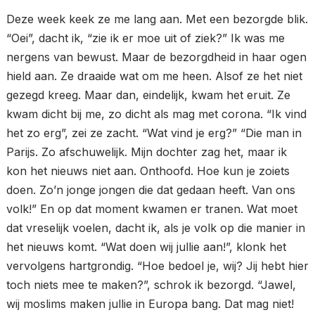
Deze week keek ze me lang aan. Met een bezorgde blik.
“Oei”, dacht ik, “zie ik er moe uit of ziek?” Ik was me
nergens van bewust. Maar de bezorgdheid in haar ogen
hield aan. Ze draaide wat om me heen. Alsof ze het niet
gezegd kreeg. Maar dan, eindelijk, kwam het eruit. Ze
kwam dicht bij me, zo dicht als mag met corona. “Ik vind
het zo erg”, zei ze zacht. “Wat vind je erg?” “Die man in
Parijs. Zo afschuwelijk. Mijn dochter zag het, maar ik
kon het nieuws niet aan. Onthoofd. Hoe kun je zoiets
doen. Zo’n jonge jongen die dat gedaan heeft. Van ons
volk!” En op dat moment kwamen er tranen. Wat moet
dat vreselijk voelen, dacht ik, als je volk op die manier in
het nieuws komt. “Wat doen wij jullie aan!”, klonk het
vervolgens hartgrondig. “Hoe bedoel je, wij? Jij hebt hier
toch niets mee te maken?”, schrok ik bezorgd. “Jawel,
wij moslims maken jullie in Europa bang. Dat mag niet!