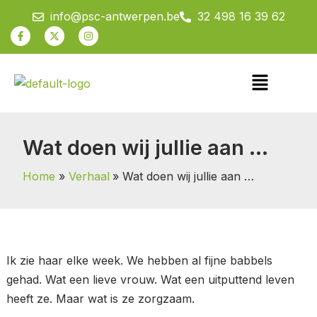
Spring
info@psc-antwerpen.be
32 498 16 39 62
naar
Facebook-
X-
Instagram
f
twitter
de
inhoud
Menu
Wat doen wij jullie aan …
Home
Verhaal
Wat doen wij jullie aan …
Ik zie haar elke week. We hebben al fijne babbels
gehad. Wat een lieve vrouw. Wat een uitputtend leven
heeft ze. Maar wat is ze zorgzaam.