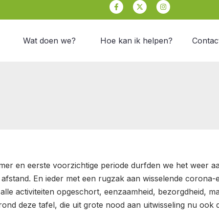
Facebook-
X-
Instagram
f
twitter
Wat doen we?
Hoe kan ik helpen?
Contac
er en eerste voorzichtige periode durfden we het weer aan
 afstand. En ieder met een rugzak aan wisselende corona-e
 alle activiteiten opgeschort, eenzaamheid, bezorgdheid, m
ond deze tafel, die uit grote nood aan uitwisseling nu ook 