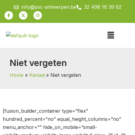
Spring
info@psc-antwerpen.be
32 498 16 39 62
naar
Facebook-
X-
Instagram
f
twitter
de
inhoud
Menu
Niet vergeten
Home
Kanaal
Niet vergeten
[fusion_builder_container type=”flex”
hundred_percent=”no” equal_height_columns=”no”
menu_anchor=”” hide_on_mobile=”small-