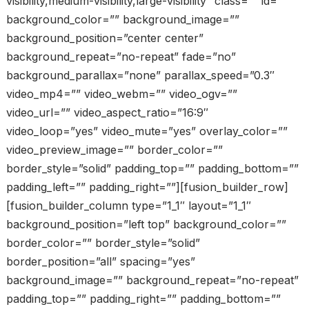
visibility,medium-visibility,large-visibility” class=”” id=””
background_color=”” background_image=””
background_position=”center center”
background_repeat=”no-repeat” fade=”no”
background_parallax=”none” parallax_speed=”0.3″
video_mp4=”” video_webm=”” video_ogv=””
video_url=”” video_aspect_ratio=”16:9″
video_loop=”yes” video_mute=”yes” overlay_color=””
video_preview_image=”” border_color=””
border_style=”solid” padding_top=”” padding_bottom=””
padding_left=”” padding_right=””][fusion_builder_row]
[fusion_builder_column type=”1_1″ layout=”1_1″
background_position=”left top” background_color=””
border_color=”” border_style=”solid”
border_position=”all” spacing=”yes”
background_image=”” background_repeat=”no-repeat”
padding_top=”” padding_right=”” padding_bottom=””