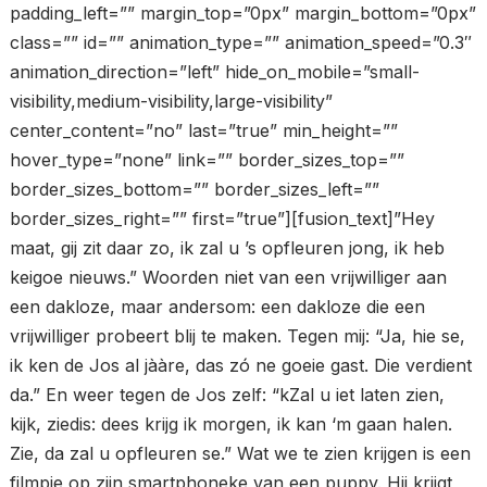
padding_left=”” margin_top=”0px” margin_bottom=”0px”
class=”” id=”” animation_type=”” animation_speed=”0.3″
animation_direction=”left” hide_on_mobile=”small-
visibility,medium-visibility,large-visibility”
center_content=”no” last=”true” min_height=””
hover_type=”none” link=”” border_sizes_top=””
border_sizes_bottom=”” border_sizes_left=””
border_sizes_right=”” first=”true”][fusion_text]”Hey
maat, gij zit daar zo, ik zal u ’s opfleuren jong, ik heb
keigoe nieuws.” Woorden niet van een vrijwilliger aan
een dakloze, maar andersom: een dakloze die een
vrijwilliger probeert blij te maken. Tegen mij: “Ja, hie se,
ik ken de Jos al jààre, das zó ne goeie gast. Die verdient
da.” En weer tegen de Jos zelf: “kZal u iet laten zien,
kijk, ziedis: dees krijg ik morgen, ik kan ‘m gaan halen.
Zie, da zal u opfleuren se.” Wat we te zien krijgen is een
filmpje op zijn smartphoneke van een puppy. Hij krijgt