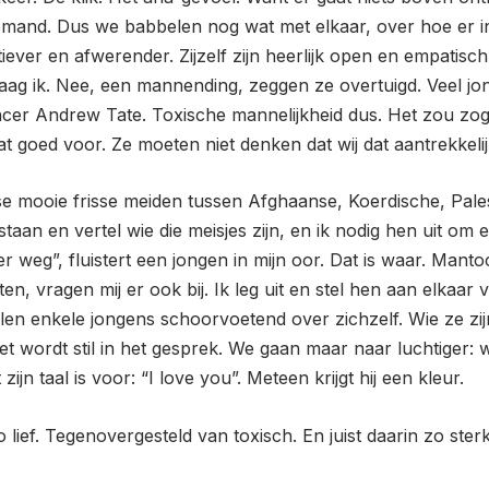
 niemand. Dus we babbelen nog wat met elkaar, over hoe er 
ver en afwerender. Zijzelf zijn heerlijk open en empatisch
g ik. Nee, een mannending, zeggen ze overtuigd. Veel jongen
luencer Andrew Tate. Toxische mannelijkheid dus. Het zou zo
at goed voor. Ze moeten niet denken dat wij dat aantrekkeli
 mooie frisse meiden tussen Afghaanse, Koerdische, Palest
 staan en vertel wie die meisjes zijn, en ik nodig hen uit om
r weg”, fluistert een jongen in mijn oor. Dat is waar. Mant
ten, vragen mij er ook bij. Ik leg uit en stel hen aan elkaa
len enkele jongens schoorvoetend over zichzelf. Wie ze zi
et wordt stil in het gesprek. We gaan maar naar luchtiger: 
zijn taal is voor: “I love you”. Meteen krijgt hij een kleur.
 lief. Tegenovergesteld van toxisch. En juist daarin zo ster