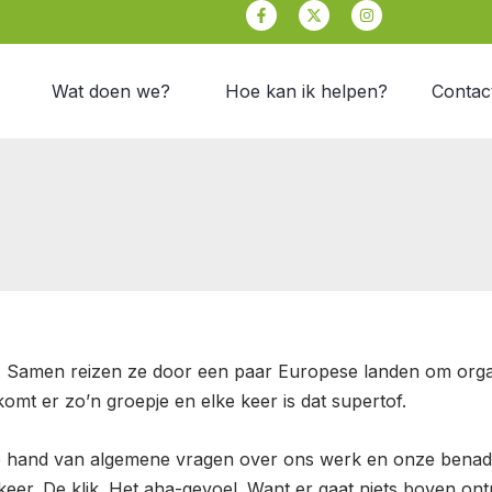
Facebook-
X-
Instagram
f
twitter
Wat doen we?
Hoe kan ik helpen?
Contac
n. Samen reizen ze door een paar Europese landen om orga
mt er zo’n groepje en elke keer is dat supertof.
e hand van algemene vragen over ons werk en onze benader
keer. De klik. Het aha-gevoel. Want er gaat niets boven on