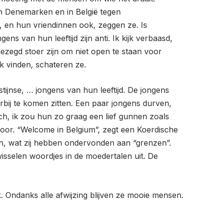
in Denemarken en in België tegen
, en hun vriendinnen ook, zeggen ze. Is
s van hun leeftijd zijn anti. Ik kijk verbaasd,
gezegd stoer zijn om niet open te staan voor
jk vinden, schateren ze.
ijnse, … jongens van hun leeftijd. De jongens
 erbij te komen zitten. Een paar jongens durven,
och, ik zou hun zo graag een lief gunnen zoals
r voor. “Welcome in Belgium”, zegt een Koerdische
jn, wat zij hebben ondervonden aan “grenzen”.
wisselen woordjes in de moedertalen uit. De
k. Ondanks alle afwijzing blijven ze mooie mensen.