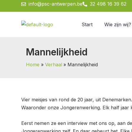
Spring
info@psc-antwerpen.be
32 498 16 39 62
naar
de
Start
Wie zijn wij?
inhoud
Mannelijkheid
Home
Verhaal
Mannelijkheid
Vier meisjes van rond de 20 jaar, uit Denemarke
Waaronder onze Jongerenwerking. Elk half jaar ko
Eerst nemen ze een interview met ons op, aan d
Jongerenwerking zelf. En daar gebeurt het. Elke 