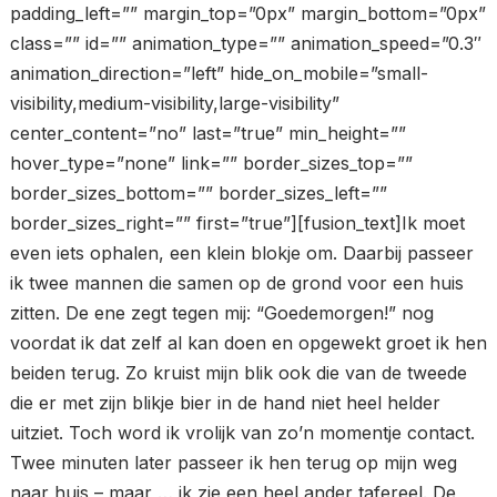
padding_left=”” margin_top=”0px” margin_bottom=”0px”
class=”” id=”” animation_type=”” animation_speed=”0.3″
animation_direction=”left” hide_on_mobile=”small-
visibility,medium-visibility,large-visibility”
center_content=”no” last=”true” min_height=””
hover_type=”none” link=”” border_sizes_top=””
border_sizes_bottom=”” border_sizes_left=””
border_sizes_right=”” first=”true”][fusion_text]Ik moet
even iets ophalen, een klein blokje om. Daarbij passeer
ik twee mannen die samen op de grond voor een huis
zitten. De ene zegt tegen mij: “Goedemorgen!” nog
voordat ik dat zelf al kan doen en opgewekt groet ik hen
beiden terug. Zo kruist mijn blik ook die van de tweede
die er met zijn blikje bier in de hand niet heel helder
uitziet. Toch word ik vrolijk van zo’n momentje contact.
Twee minuten later passeer ik hen terug op mijn weg
naar huis – maar … ik zie een heel ander tafereel. De