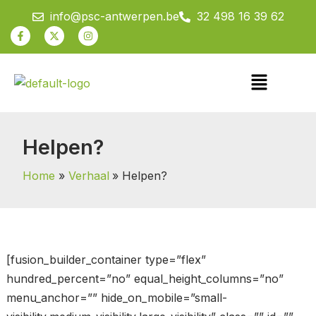
Spring
info@psc-antwerpen.be
32 498 16 39 62
naar
Facebook-
X-
Instagram
f
twitter
de
inhoud
Menu
Helpen?
Home
Verhaal
Helpen?
[fusion_builder_container type=”flex”
hundred_percent=”no” equal_height_columns=”no”
menu_anchor=”” hide_on_mobile=”small-