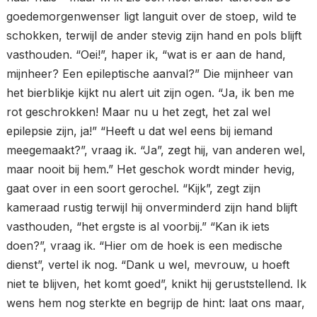
goedemorgenwenser ligt languit over de stoep, wild te
schokken, terwijl de ander stevig zijn hand en pols blijft
vasthouden. “Oei!”, haper ik, “wat is er aan de hand,
mijnheer? Een epileptische aanval?” Die mijnheer van
het bierblikje kijkt nu alert uit zijn ogen. “Ja, ik ben me
rot geschrokken! Maar nu u het zegt, het zal wel
epilepsie zijn, ja!” “Heeft u dat wel eens bij iemand
meegemaakt?”, vraag ik. “Ja”, zegt hij, van anderen wel,
maar nooit bij hem.” Het geschok wordt minder hevig,
gaat over in een soort gerochel. “Kijk”, zegt zijn
kameraad rustig terwijl hij onverminderd zijn hand blijft
vasthouden, “het ergste is al voorbij.” “Kan ik iets
doen?”, vraag ik. “Hier om de hoek is een medische
dienst”, vertel ik nog. “Dank u wel, mevrouw, u hoeft
niet te blijven, het komt goed”, knikt hij geruststellend. Ik
wens hem nog sterkte en begrijp de hint: laat ons maar,