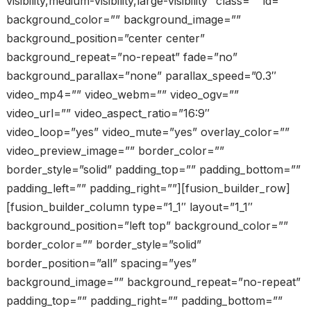
visibility,medium-visibility,large-visibility” class=”” id=””
background_color=”” background_image=””
background_position=”center center”
background_repeat=”no-repeat” fade=”no”
background_parallax=”none” parallax_speed=”0.3″
video_mp4=”” video_webm=”” video_ogv=””
video_url=”” video_aspect_ratio=”16:9″
video_loop=”yes” video_mute=”yes” overlay_color=””
video_preview_image=”” border_color=””
border_style=”solid” padding_top=”” padding_bottom=””
padding_left=”” padding_right=””][fusion_builder_row]
[fusion_builder_column type=”1_1″ layout=”1_1″
background_position=”left top” background_color=””
border_color=”” border_style=”solid”
border_position=”all” spacing=”yes”
background_image=”” background_repeat=”no-repeat”
padding_top=”” padding_right=”” padding_bottom=””