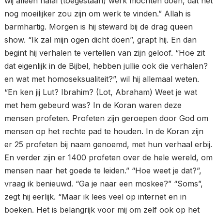
wij alleen halal (toegestaan) werk mochten doen, dat het
nog moeilijker zou zijn om werk te vinden.” Allah is
barmhartig. Morgen is hij steward bij de drag queen
show. “Ik zal mijn ogen dicht doen”, grapt hij. En dan
begint hij verhalen te vertellen van zijn geloof. “Hoe zit
dat eigenlijk in de Bijbel, hebben jullie ook die verhalen?
en wat met homoseksualiteit?”, wil hij allemaal weten.
“En ken jij Lut? Ibrahim? (Lot, Abraham) Weet je wat
met hem gebeurd was? In de Koran waren deze
mensen profeten. Profeten zijn geroepen door God om
mensen op het rechte pad te houden. In de Koran zijn
er 25 profeten bij naam genoemd, met hun verhaal erbij.
En verder zijn er 1400 profeten over de hele wereld, om
mensen naar het goede te leiden.” “Hoe weet je dat?”,
vraag ik benieuwd. “Ga je naar een moskee?” “Soms”,
zegt hij eerlijk. “Maar ik lees veel op internet en in
boeken. Het is belangrijk voor mij om zelf ook op het