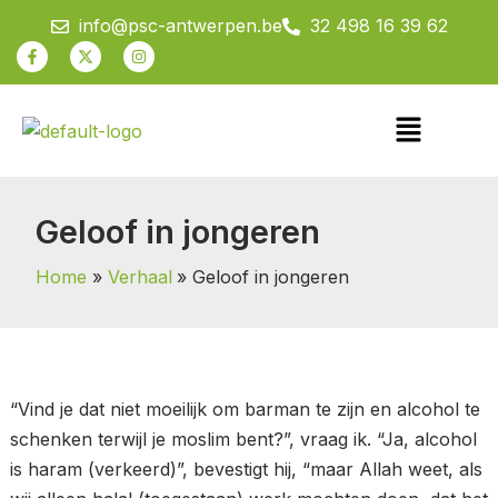
Spring
info@psc-antwerpen.be
32 498 16 39 62
naar
Facebook-
X-
Instagram
f
twitter
de
inhoud
Menu
Geloof in jongeren
Home
Verhaal
Geloof in jongeren
“Vind je dat niet moeilijk om barman te zijn en alcohol te
schenken terwijl je moslim bent?”, vraag ik. “Ja, alcohol
is haram (verkeerd)”, bevestigt hij, “maar Allah weet, als