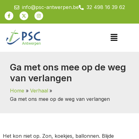
Spring
info@psc-antwerpen.be
32 498 16 39 62
naar
Facebook-
X-
Instagram
f
twitter
de
inhoud
Menu
Ga met ons mee op de weg
van verlangen
Home
Verhaal
Ga met ons mee op de weg van verlangen
Het kon niet op. Zon, koekjes, ballonnen. Blijde