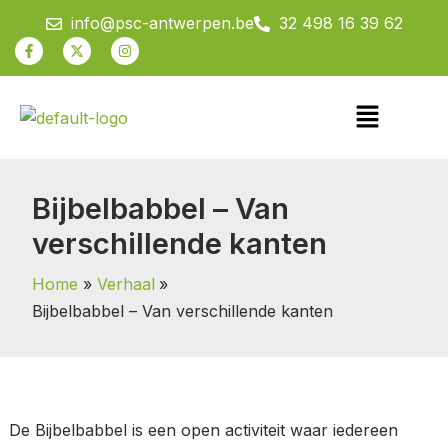
Spring
info@psc-antwerpen.be
32 498 16 39 62
naar
Facebook-
X-
Instagram
f
twitter
de
inhoud
Menu
Bijbelbabbel – Van
verschillende kanten
Home
Verhaal
Bijbelbabbel – Van verschillende kanten
De Bijbelbabbel is een open activiteit waar iedereen