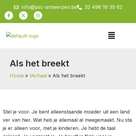
Spring
info@psc-antwerpen.be
32 498 16 39 62
naar
Facebook-
X-
Instagram
f
twitter
de
inhoud
Menu
Als het breekt
Home
Verhaal
Als het breekt
Stel je voor. Je bent alleenstaande moeder uit een land
ver van hier. Wat heb je allemaal al meegemaakt. Nu sta
je er alleen voor, met je kinderen. Je hebt de taal