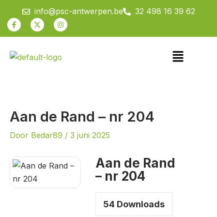
Spring
info@psc-antwerpen.be
32 498 16 39 62
naar
Facebook-
X-
Instagram
f
twitter
de
inhoud
Menu
Aan de Rand – nr 204
Door
Bedar89
/
3 juni 2025
Aan de Rand
– nr 204
54
Downloads