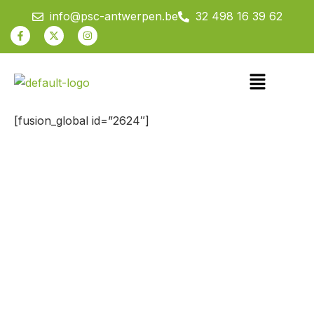
Spring
info@psc-antwerpen.be
32 498 16 39 62
naar
Facebook-
X-
Instagram
f
twitter
de
inhoud
Menu
[fusion_global id=”2624″]